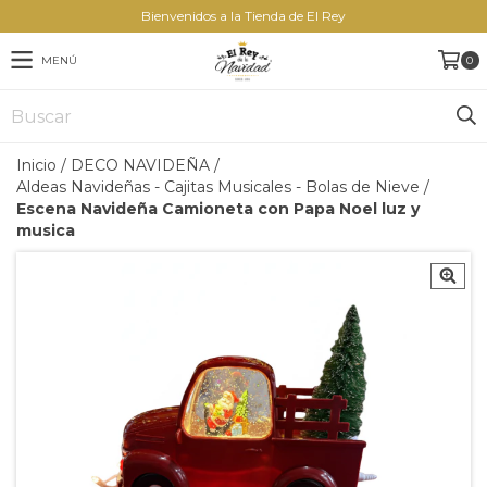
Bienvenidos a la Tienda de El Rey
MENÚ
0
Inicio
/
DECO NAVIDEÑA
/
Aldeas Navideñas - Cajitas Musicales - Bolas de Nieve
/
Escena Navideña Camioneta con Papa Noel luz y
musica