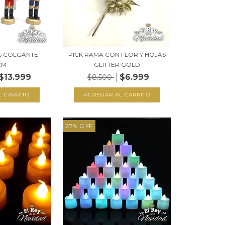
S COLGANTE
PICK RAMA CON FLOR Y HOJAS
CM
GLITTER GOLD
$13.999
$6.999
$8.500
27
%
OFF