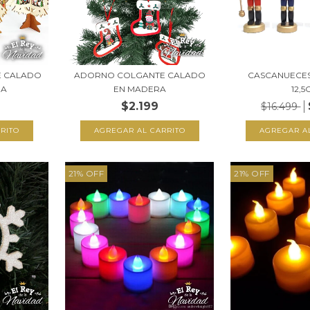
E CALADO
ADORNO COLGANTE CALADO
CASCANUECE
RA
EN MADERA
12,5
$2.199
$16.499
21
%
OFF
21
%
OFF