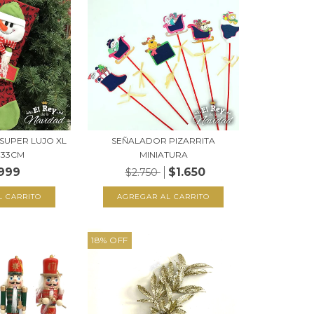
SUPER LUJO XL
SEÑALADOR PIZARRITA
 33CM
MINIATURA
999
$1.650
$2.750
18
%
OFF