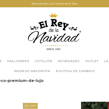
Bienvenidos a la Tienda de El Rey
S
HALLOWEEN
COTILLÓN
NOVEDADES
OUTLET
LA
INGRESO MAYORISTA
POLÍTICA DE CAMBIOS
co-premium-de-lujo
12
%
OFF