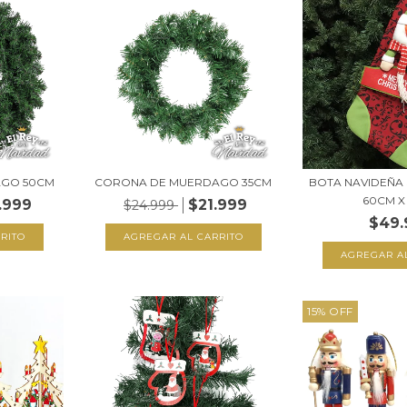
AGO 50CM
CORONA DE MUERDAGO 35CM
BOTA NAVIDEÑA 
60CM X
.999
$21.999
$24.999
$49.
15
%
OFF