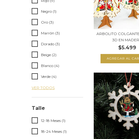
Rojo (9)
Negro (1)
Oro (3)
Marrón (3)
ARBOLITO COLGANT
3D EN MADE
Dorado (3)
$5.499
Beige (2)
Blanco (4)
Verde (4)
VER TODOS
Talle
12-18 Meses (1)
18-24 Meses (1)