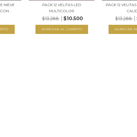
E NIEVE
PACK 12 VELITAS LED
PACK 12 VELITA
ON...
MULTICOLOR
CALI
$10.500
$13.288
$13.288