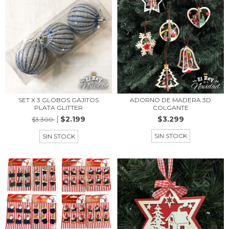
SET X 3 GLOBOS GAJITOS
ADORNO DE MADERA 3D
PLATA GLITTER
COLGANTE
$2.199
$3.299
$3.300
SIN STOCK
SIN STOCK