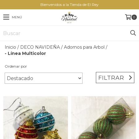
Bienvenidos a la Tienda de El Rey
MENÚ
0
Inicio
/
DECO NAVIDEÑA
/
Adornos para Arbol
/
- Línea Multicolor
Ordenar por
FILTRAR