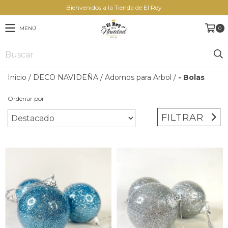
Bienvenidos a la Tienda de El Rey
MENÚ
0
Inicio
/
DECO NAVIDEÑA
/
Adornos para Arbol
/
- Bolas
Ordenar por
FILTRAR