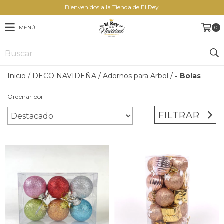
Bienvenidos a la Tienda de El Rey
MENÚ
0
Inicio
/
DECO NAVIDEÑA
/
Adornos para Arbol
/
- Bolas
Ordenar por
FILTRAR