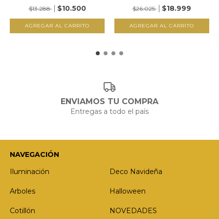
$10.500
$18.999
$13.288
$26.025
ENVIAMOS TU COMPRA
Entregas a todo el país
NAVEGACIÓN
Iluminación
Deco Navideña
Arboles
Halloween
Cotillón
NOVEDADES