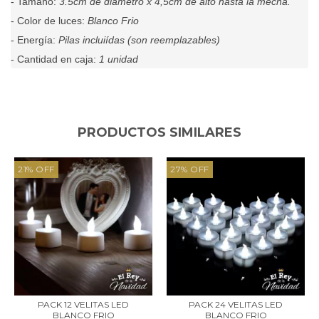
- Tamaño:
3.5cm de diametro x 4,5cm de alto hasta la mecha.
- Color de luces:
Blanco Frio
- Energía:
Pilas incluiídas (son reemplazables)
- Cantidad en caja:
1 unidad
PRODUCTOS SIMILARES
21
%
OFF
27
%
OFF
PACK 12 VELITAS LED
PACK 24 VELITAS LED
BLANCO FRIO
BLANCO FRIO