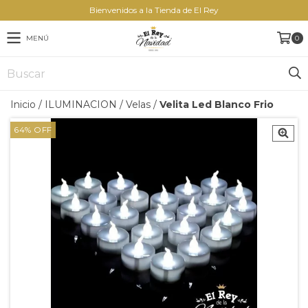
Bienvenidos a la Tienda de El Rey
MENÚ
0
Inicio
/
ILUMINACION
/
Velas
/
Velita Led Blanco Frio
64
%
OFF