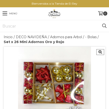
Bienvenidos a la Tienda de El Rey
MENÚ
0
Inicio
/
DECO NAVIDEÑA
/
Adornos para Arbol
/
- Bolas
/
Set x 26 Mini Adornos Oro y Rojo