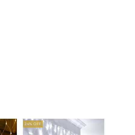
24
%
OFF