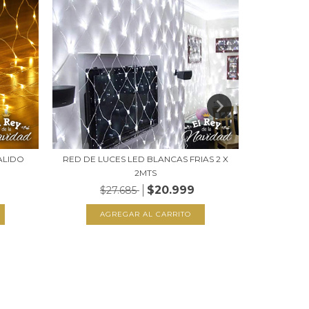
ALIDO
RED DE LUCES LED BLANCAS FRIAS 2 X
RED DE LU
2MTS
$20.999
$27.685
$