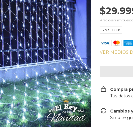
$29.99
Precio sin impuest
SIN STOCK
VER MEDIOS 
Compra p
Tus datos 
Cambios y
Si no te gu