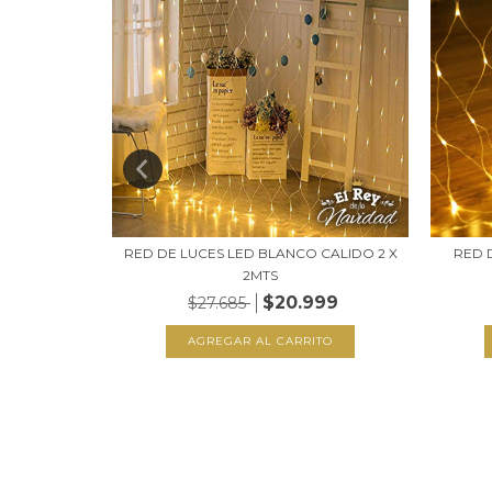
CALIDO 2,50
RED DE LUCES LED BLANCO CALIDO 2 X
RED 
2MTS
$20.999
$27.685