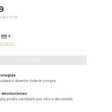
9
os
$24.792,56
DE PAGO
rotegida
cuidados durante toda la compra.
 devoluciones
sta, podés cambiarlo por otro o devolverlo.