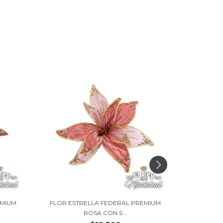
EMIUM
FLOR ESTRELLA FEDERAL PREMIUM
PICK FLOR
ROSA CON S...