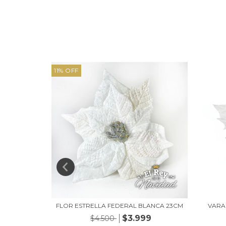
11
%
OFF
A FEDERAL
FLOR ESTRELLA FEDERAL BLANCA 23CM
VARA
$3.999
$4.500