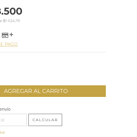
.500
os
$7.024,79
DE PAGO
l CP:
CAMBIAR CP
envío
CALCULAR
tal