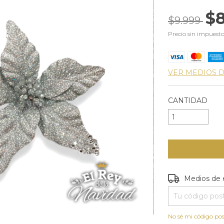
$8
$9.999
Precio sin impuest
VER MEDIOS 
CANTIDAD
Entregas para e
Medios de 
No sé mi código pos