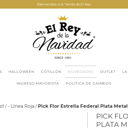
Bienvenidos a la Tienda de El Rey
S
HALLOWEEN
COTILLÓN
NOVEDADES
OUTLET
LA
INGRESO MAYORISTA
POLÍTICA DE CAMBIOS
ol
- Línea Roja
Pick Flor Estrella Federal Plata Met
/
/
PICK FL
PLATA M