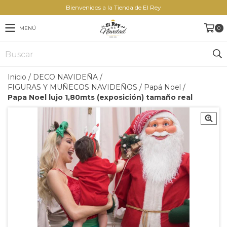
Bienvenidos a la Tienda de El Rey
MENÚ
0
Inicio
/
DECO NAVIDEÑA
/
FIGURAS Y MUÑECOS NAVIDEÑOS
/
Papá Noel
/
Papa Noel lujo 1,80mts (exposición) tamaño real