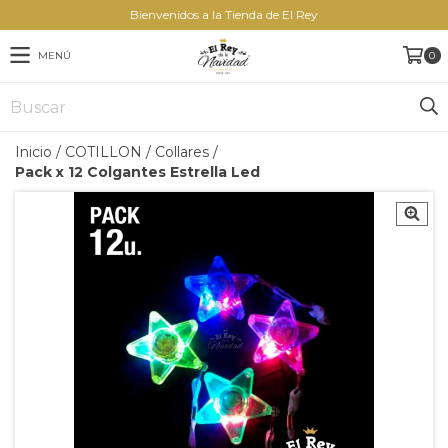
Bienvenidos a la Tienda de El Rey
MENÚ
0
Inicio
/
COTILLON
/
Collares
/
Pack x 12 Colgantes Estrella Led