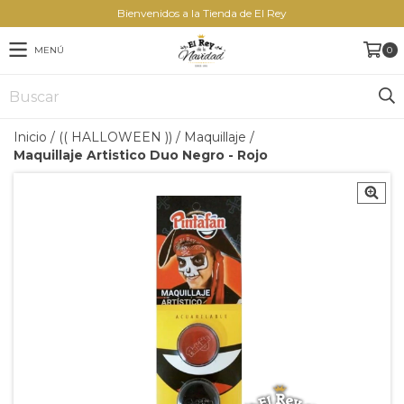
Bienvenidos a la Tienda de El Rey
MENÚ
0
Inicio
/
(( HALLOWEEN ))
/
Maquillaje
/
Maquillaje Artistico Duo Negro - Rojo