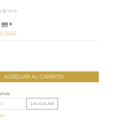
0
os
$3.719,01
DE PAGO
l CP:
CAMBIAR CP
envío
CALCULAR
tal