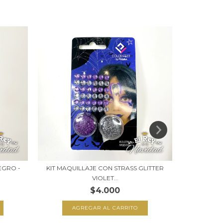
EGRO -
KIT MAQUILLAJE CON STRASS GLITTER
P
VIOLET...
$4.000
A