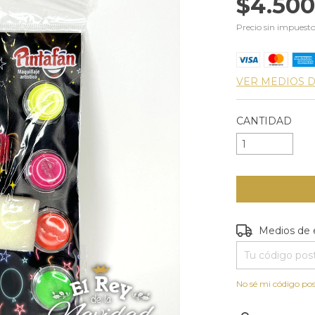
$4.50
Precio sin impuest
VER MEDIOS 
CANTIDAD
Entregas para e
Medios de 
No sé mi código pos