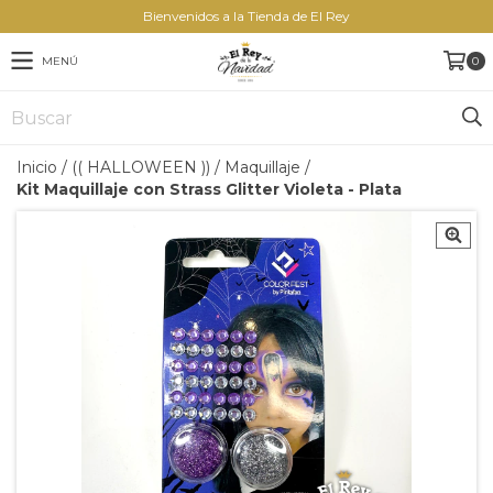
Bienvenidos a la Tienda de El Rey
MENÚ
0
Inicio
/
(( HALLOWEEN ))
/
Maquillaje
/
Kit Maquillaje con Strass Glitter Violeta - Plata