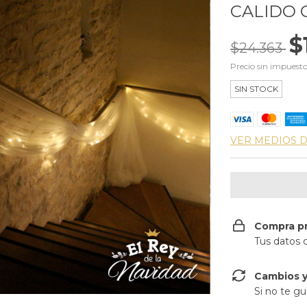
CALIDO 
$
$24.363
Precio sin impuest
SIN STOCK
VER MEDIOS 
Compra p
Tus datos 
Cambios y
Si no te gu