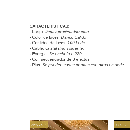
CARACTERÍSTICAS:
- Largo:
9mts aproximadamente
- Color de luces:
Blanco Cálido
- Cantidad de luces:
100 Leds
- Cable:
Cristal (transparente)
- Energía:
Se enchufa a 220
- Con secuenciador de 8 efectos
- Plus:
Se pueden conectar unas con otras en serie
25
%
OFF
37
%
OF