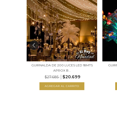
AL APTA
GUIRNALDA DE 200 LUCES LED 18MTS
GUIR
APROX B...
$20.699
$27.685