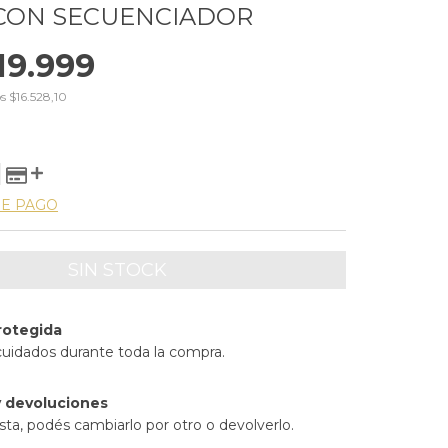
CON SECUENCIADOR
19.999
os
$16.528,10
DE PAGO
rotegida
cuidados durante toda la compra.
 devoluciones
sta, podés cambiarlo por otro o devolverlo.