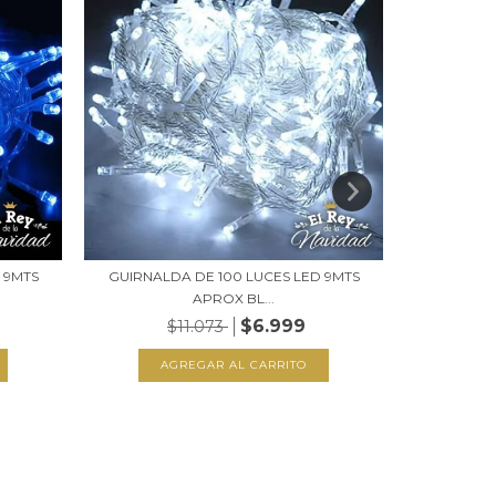
 9MTS
GUIRNALDA DE 100 LUCES LED 9MTS
GUIRNALD
APROX BL...
$6.999
$11.073