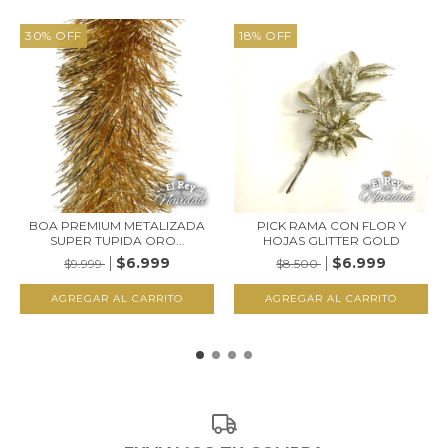
30
%
OFF
18
%
OFF
BOA PREMIUM METALIZADA
PICK RAMA CON FLOR Y
SUPER TUPIDA ORO...
HOJAS GLITTER GOLD
$6.999
$6.999
$9.999
$8.500