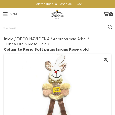
Bienvenidos a la Tienda de El Rey
MENÚ
0
Inicio
/
DECO NAVIDEÑA
/
Adornos para Arbol
/
- Línea Oro & Rose Gold
/
Colgante Reno Soft patas largas Rose gold