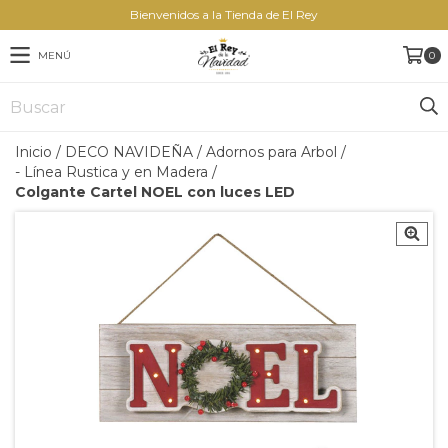
Bienvenidos a la Tienda de El Rey
MENÚ
0
Inicio
/
DECO NAVIDEÑA
/
Adornos para Arbol
/
- Línea Rustica y en Madera
/
Colgante Cartel NOEL con luces LED