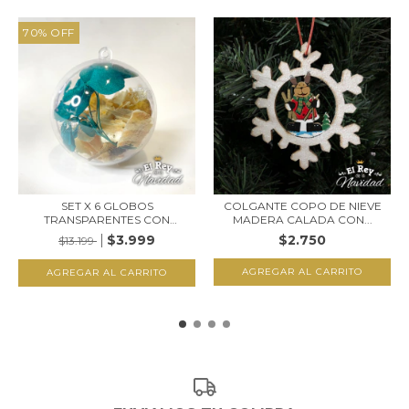
70
%
OFF
SET X 6 GLOBOS
COLGANTE COPO DE NIEVE
TRANSPARENTES CON
MADERA CALADA CON...
FLORES...
$3.999
$2.750
$13.199