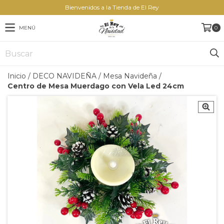
Bienvenidos a la Tienda de El Rey
MENÚ
0
Inicio
/
DECO NAVIDEÑA
/
Mesa Navideña
/
Centro de Mesa Muerdago con Vela Led 24cm