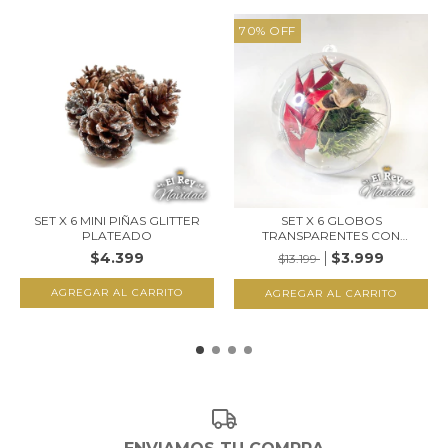
70
%
OFF
SET X 6 MINI PIÑAS GLITTER
SET X 6 GLOBOS
PLATEADO
TRANSPARENTES CON
FLORES...
$4.399
$3.999
$13.199