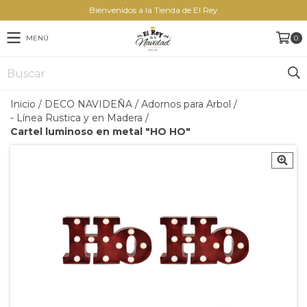
Bienvenidos a la Tienda de El Rey
MENÚ
0
Inicio
/
DECO NAVIDEÑA
/
Adornos para Arbol
/
- Línea Rustica y en Madera
/
Cartel luminoso en metal "HO HO"