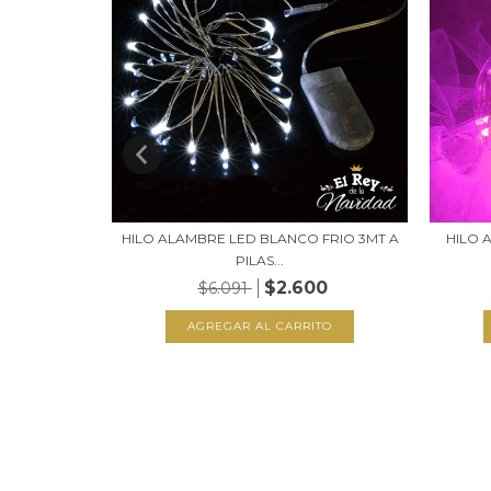
T A PILAS
HILO ALAMBRE LED BLANCO FRIO 3MT A
HILO 
PILAS...
0
$2.600
$6.091