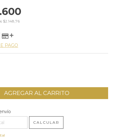
.600
os
$2.148,76
DE PAGO
l CP:
CAMBIAR CP
envío
CALCULAR
tal