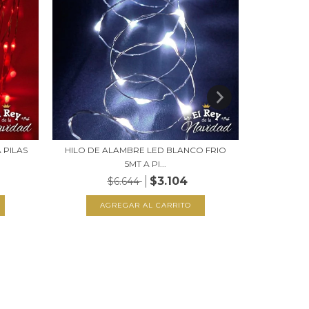
 PILAS
HILO DE ALAMBRE LED BLANCO FRIO
HILO ALAMB
5MT A PI...
$3.104
$6.644