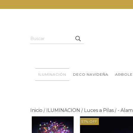
ILUMINACIÓN
DECO NAVIDEÑA
ARBOLE
Inicio
ILUMINACION
Luces a Pilas
- Alam
/
/
/
57
%
OFF