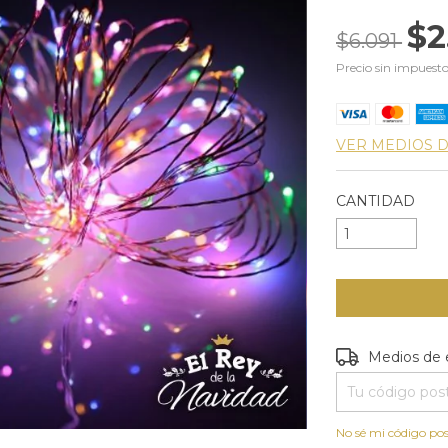
$2
$6.091
Precio sin impuest
VER MEDIOS 
CANTIDAD
Entregas para e
Medios de 
No sé mi código pos