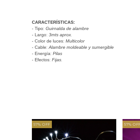
CARACTERÍSTICAS:
- Tipo:
Guirnalda de alambre
- Largo:
3mts aprox.
- Color de luces:
Multicolor
- Cable:
Alambre moldeable y sumergible
- Energía:
Pilas
- Efectos:
Fijas.
57
%
OFF
57
%
OF