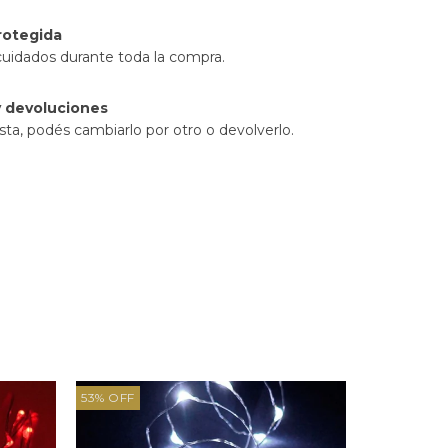
rotegida
cuidados durante toda la compra.
 devoluciones
sta, podés cambiarlo por otro o devolverlo.
53
%
OFF
57
%
OFF