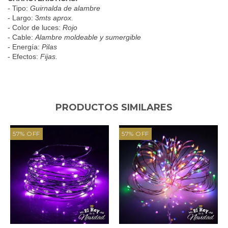
- Tipo:
Guirnalda de alambre
- Largo: 3
mts aprox.
- Color de luces:
Rojo
- Cable:
Alambre moldeable y sumergible
- Energía:
Pilas
- Efectos:
Fijas.
PRODUCTOS SIMILARES
57
%
OFF
57
%
OFF