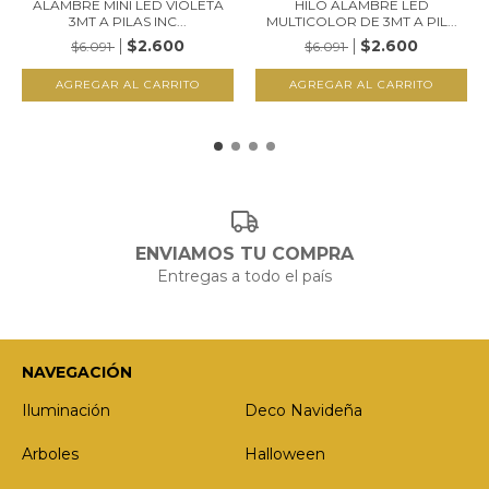
ALAMBRE MINI LED VIOLETA
HILO ALAMBRE LED
3MT A PILAS INC...
MULTICOLOR DE 3MT A PIL...
$2.600
$2.600
$6.091
$6.091
ENVIAMOS TU COMPRA
Entregas a todo el país
NAVEGACIÓN
Iluminación
Deco Navideña
Arboles
Halloween