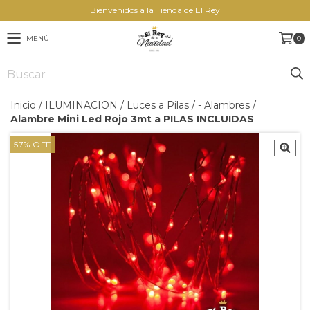
Bienvenidos a la Tienda de El Rey
MENÚ
0
Inicio
/
ILUMINACION
/
Luces a Pilas
/
- Alambres
/
Alambre Mini Led Rojo 3mt a PILAS INCLUIDAS
57
%
OFF