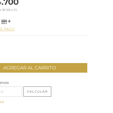
4.700
os
$3.884,30
DE PAGO
l CP:
CAMBIAR CP
envío
CALCULAR
tal