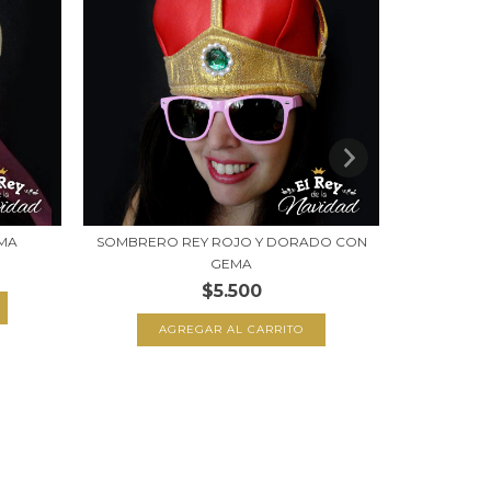
EMA
SOMBRERO REY ROJO Y DORADO CON
GEMA
$5.500