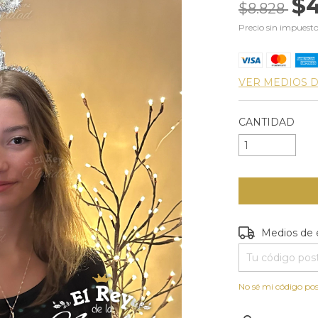
$
$8.828
Precio sin impuest
VER MEDIOS 
CANTIDAD
Entregas para e
Medios de 
No sé mi código pos