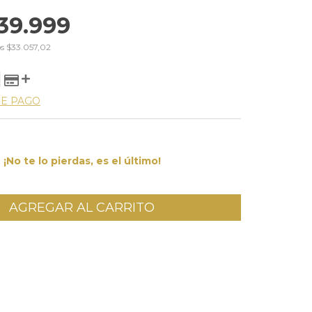
39.999
os
$33.057,02
DE PAGO
¡No te lo pierdas, es el último!
l CP:
CAMBIAR CP