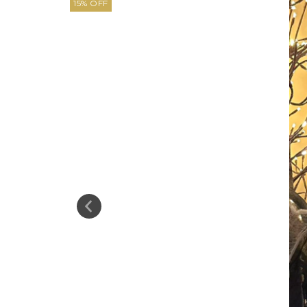
15
%
OFF