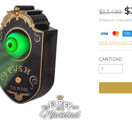
$
$53.499
Precio sin impuest
VER MEDIOS 
CANTIDAD
Entregas para e