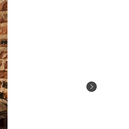
29
%
OFF