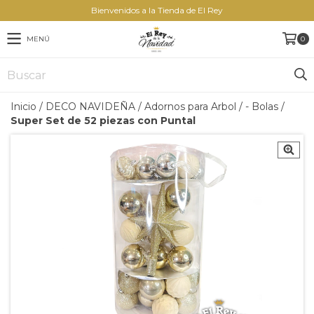
Bienvenidos a la Tienda de El Rey
MENÚ
0
Inicio
/
DECO NAVIDEÑA
/
Adornos para Arbol
/
- Bolas
/
Super Set de 52 piezas con Puntal