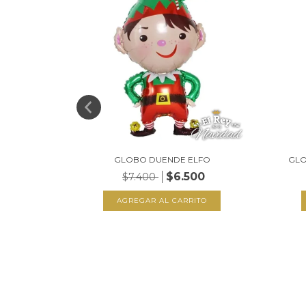
ON GLITTER
GLOBO DUENDE ELFO
GLO
$6.500
$7.400