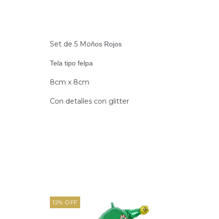
Set de 5 Mo
ños Rojos
Tela tipo felpa
8cm x 8cm
Con detalles con glitter
12
%
OFF