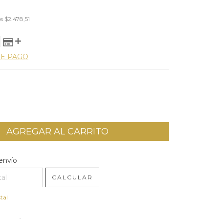
os
$2.478,51
DE PAGO
l CP:
CAMBIAR CP
envío
CALCULAR
tal