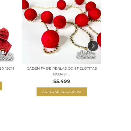
 X 15CM
CADENITA DE PERLAS CON PELOTITAS
SET X 3 MO
ROJAS 1...
$5.499