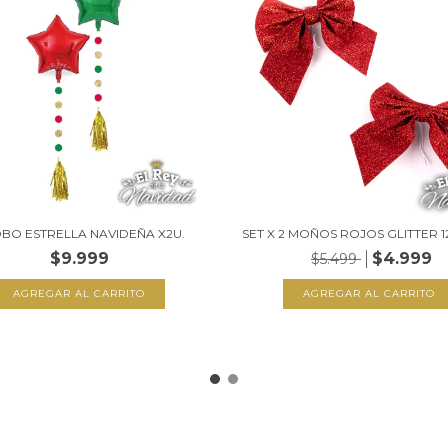
BO ESTRELLA NAVIDEÑA X2U.
SET X 2 MOÑOS ROJOS GLITTER 12
$9.999
$4.999
$5.499