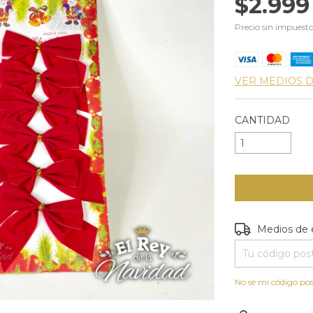
$2.999
Precio sin impuest
VER MEDIOS 
CANTIDAD
Entregas para e
Medios de 
No sé mi código pos