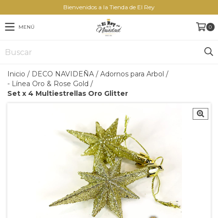
Bienvenidos a la Tienda de El Rey
MENÚ
0
Inicio
/
DECO NAVIDEÑA
/
Adornos para Arbol
/
- Línea Oro & Rose Gold
/
Set x 4 Multiestrellas Oro Glitter