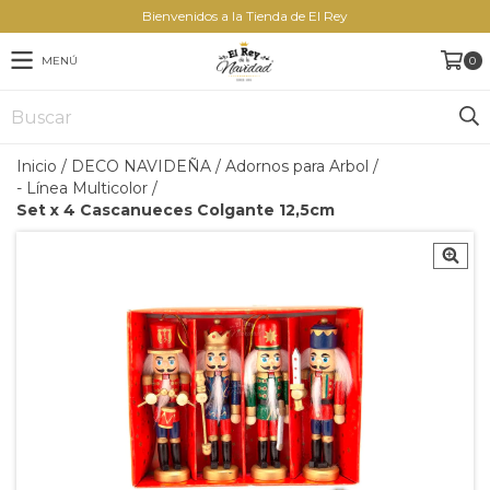
Bienvenidos a la Tienda de El Rey
MENÚ
0
Inicio
/
DECO NAVIDEÑA
/
Adornos para Arbol
/
- Línea Multicolor
/
Set x 4 Cascanueces Colgante 12,5cm