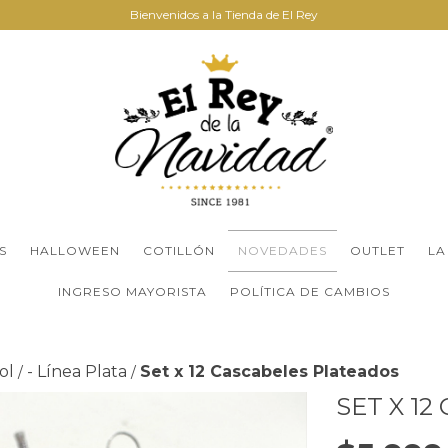
Bienvenidos a la Tienda de El Rey
S
HALLOWEEN
COTILLÓN
NOVEDADES
OUTLET
LA
INGRESO MAYORISTA
POLÍTICA DE CAMBIOS
ol
- Línea Plata
Set x 12 Cascabeles Plateados
/
/
SET X 1