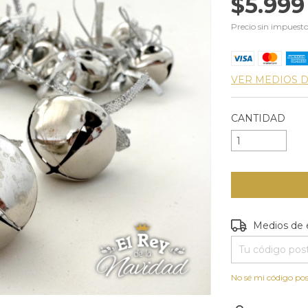
$5.999
Precio sin impuest
VER MEDIOS 
CANTIDAD
Entregas para e
Medios de 
No sé mi código pos