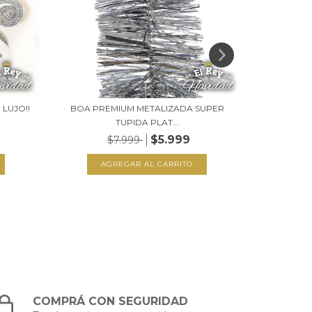
 LUJO!!
BOA PREMIUM METALIZADA SUPER
PUNTAL ES
TUPIDA PLAT...
$5.999
$7.999
COMPRÁ CON SEGURIDAD