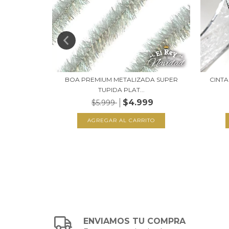
BOA PREMIUM METALIZADA SUPER
CINTA
TUPIDA PLAT...
0
$4.999
$5.999
TO
ENVIAMOS TU COMPRA