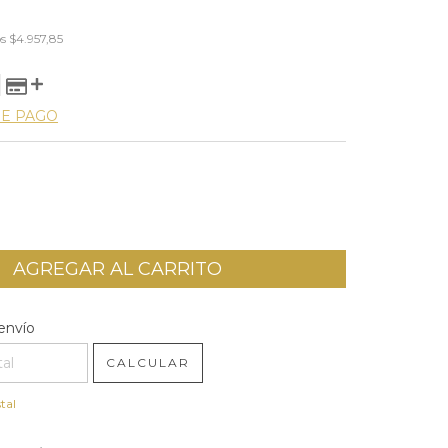
os
$4.957,85
DE PAGO
l CP:
CAMBIAR CP
envío
CALCULAR
tal