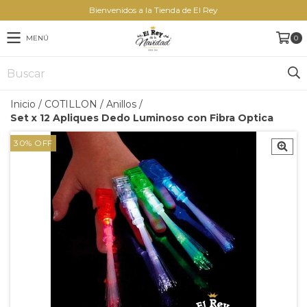
Bienvenidos a la Tienda de El Rey
MENÚ
0
Inicio
/
COTILLON
/
Anillos
/
Set x 12 Apliques Dedo Luminoso con Fibra Optica
30
%
OFF