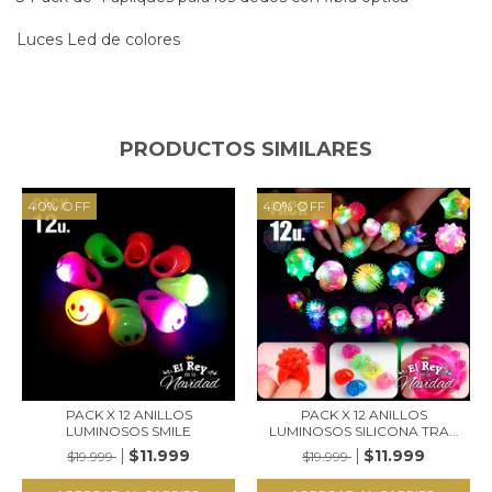
Luces Led de colores
PRODUCTOS SIMILARES
40
%
OFF
40
%
OFF
PACK X 12 ANILLOS
PACK X 12 ANILLOS
LUMINOSOS SMILE
LUMINOSOS SILICONA TRA...
$11.999
$11.999
$19.999
$19.999