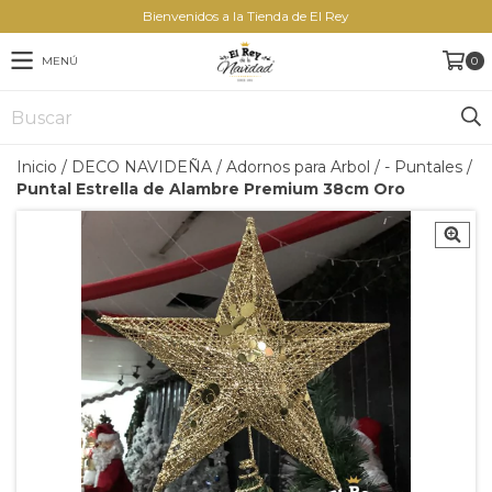
Bienvenidos a la Tienda de El Rey
MENÚ
0
Inicio
/
DECO NAVIDEÑA
/
Adornos para Arbol
/
- Puntales
/
Puntal Estrella de Alambre Premium 38cm Oro