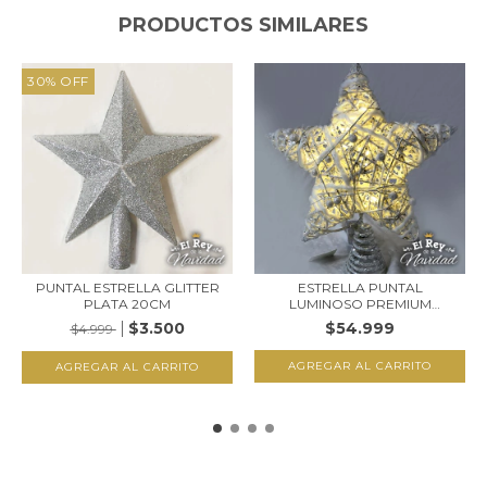
PRODUCTOS SIMILARES
30
%
OFF
PUNTAL ESTRELLA GLITTER
ESTRELLA PUNTAL
PLATA 20CM
LUMINOSO PREMIUM
BLANCO...
$3.500
$54.999
$4.999