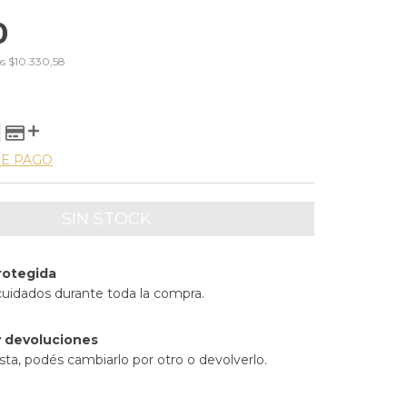
0
os
$10.330,58
DE PAGO
rotegida
cuidados durante toda la compra.
 devoluciones
sta, podés cambiarlo por otro o devolverlo.