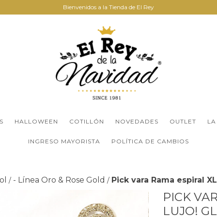
Bienvenidos a la Tienda de El Rey
S
HALLOWEEN
COTILLÓN
NOVEDADES
OUTLET
LA
INGRESO MAYORISTA
POLÍTICA DE CAMBIOS
ol
- Línea Oro & Rose Gold
Pick vara Rama espiral X
/
/
PICK VA
LUJO! G