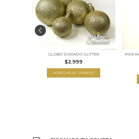
DA SUPER
GLOBO DORADO GLITTER
PICK R
$2.999
9
AGREGAR AL CARRITO