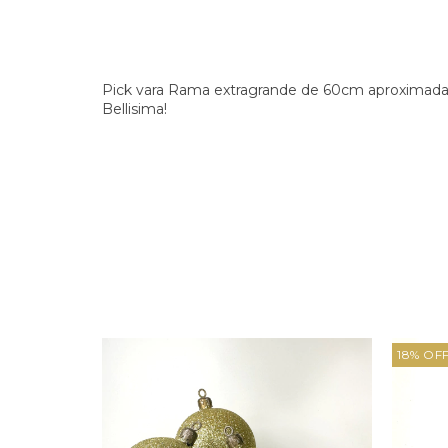
Pick vara Rama extragrande de 60cm aproxima
Bellisima!
18
%
OF