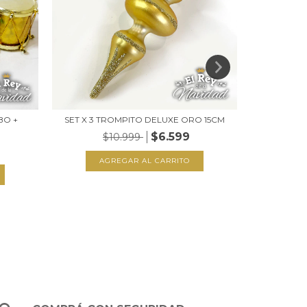
BO +
SET X 3 TROMPITO DELUXE ORO 15CM
PUNTAL E
$6.599
$10.999