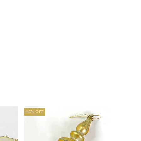
40
%
OFF
30
%
OFF