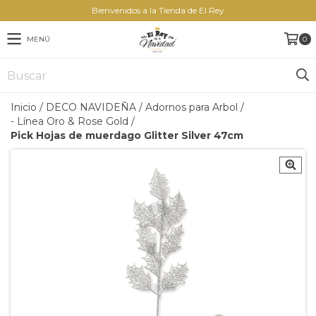
Bienvenidos a la Tienda de El Rey
MENÚ
0
Inicio
/
DECO NAVIDEÑA
/
Adornos para Arbol
/
- Línea Oro & Rose Gold
/
Pick Hojas de muerdago Glitter Silver 47cm