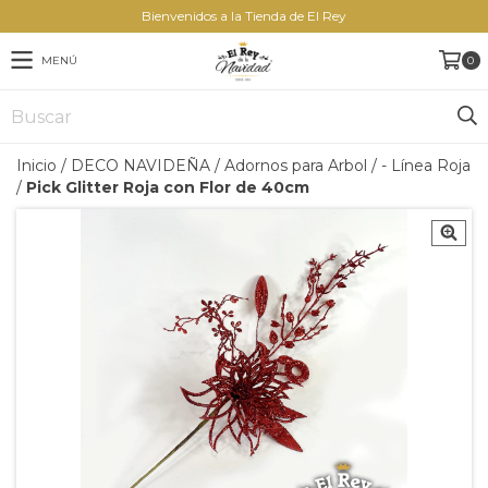
Bienvenidos a la Tienda de El Rey
MENÚ
0
Inicio
/
DECO NAVIDEÑA
/
Adornos para Arbol
/
- Línea Roja
/
Pick Glitter Roja con Flor de 40cm