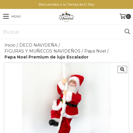
Bienvenidos a la Tienda de El Rey
MENÚ
0
Inicio
/
DECO NAVIDEÑA
/
FIGURAS Y MUÑECOS NAVIDEÑOS
/
Papá Noel
/
Papa Noel Premium de lujo Escalador