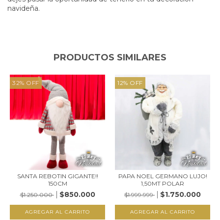
navideña.
PRODUCTOS SIMILARES
32
%
OFF
12
%
OFF
SANTA REBOTIN GIGANTE!!
PAPA NOEL GERMANO LUJO!
150CM
1,50MT POLAR
$850.000
$1.750.000
$1.250.000
$1.999.999