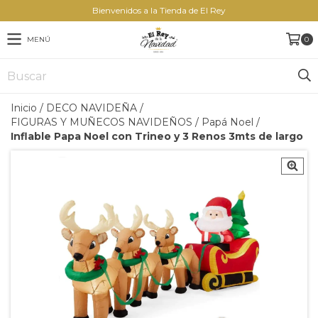
Bienvenidos a la Tienda de El Rey
MENÚ
0
Inicio
/
DECO NAVIDEÑA
/
FIGURAS Y MUÑECOS NAVIDEÑOS
/
Papá Noel
/
Inflable Papa Noel con Trineo y 3 Renos 3mts de largo