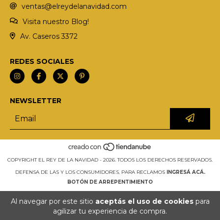
ventas@elreydelanavidad.com
Visita nuestro Blog!
Av. Caseros 3372
REDES SOCIALES
NEWSLETTER
COPYRIGHT EL REY DE LA NAVIDAD - 2026. TODOS LOS DERECHOS RESERVADOS.
DEFENSA DE LAS Y LOS CONSUMIDORES. PARA RECLAMOS
INGRESÁ ACÁ.
BOTÓN DE ARREPENTIMIENTO
Al navegar por este sitio
aceptás el uso de cookies
para
agilizar tu experiencia de compra.