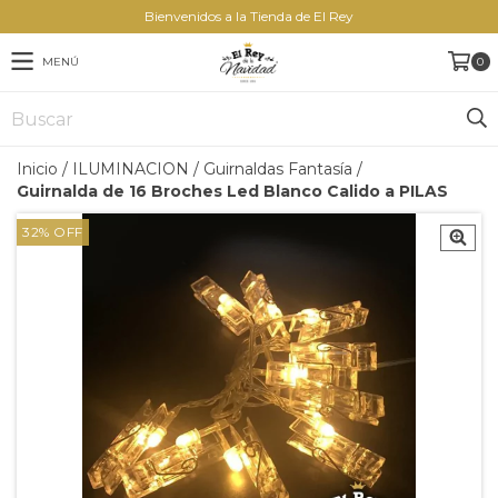
Bienvenidos a la Tienda de El Rey
MENÚ
0
Inicio
/
ILUMINACION
/
Guirnaldas Fantasía
/
Guirnalda de 16 Broches Led Blanco Calido a PILAS
32
%
OFF