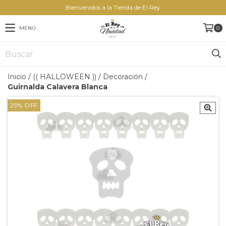
Bienvenidos a la Tienda de El Rey
MENÚ
0
Inicio
/
(( HALLOWEEN ))
/
Decoración
/
Guirnalda Calavera Blanca
29
%
OFF