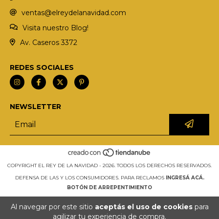
ventas@elreydelanavidad.com
Visita nuestro Blog!
Av. Caseros 3372
REDES SOCIALES
NEWSLETTER
COPYRIGHT EL REY DE LA NAVIDAD - 2026. TODOS LOS DERECHOS RESERVADOS.
DEFENSA DE LAS Y LOS CONSUMIDORES. PARA RECLAMOS
INGRESÁ ACÁ.
BOTÓN DE ARREPENTIMIENTO
Al navegar por este sitio
aceptás el uso de cookies
para
agilizar tu experiencia de compra.