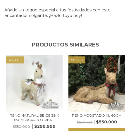
Añade un toque especial a tus festividades con este
encantador colgante. ¡Hazlo tuyo hoy!
PRODUCTOS SIMILARES
14
%
OFF
8
%
OFF
RENO NATURAL BEIGE 38 X
RENO ACOSTADO XL 60CM
65CM PARADO CREA...
$550.000
$599.999
$299.999
$350.000