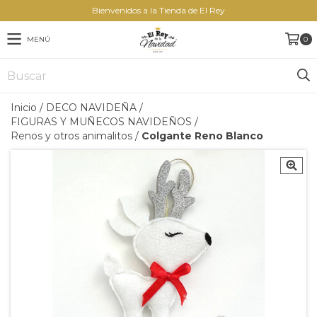
Bienvenidos a la Tienda de El Rey
MENÚ
0
Inicio
/
DECO NAVIDEÑA
/
FIGURAS Y MUÑECOS NAVIDEÑOS
/
Renos y otros animalitos
/
Colgante Reno Blanco