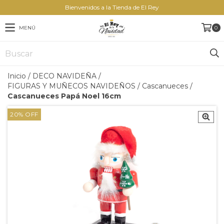
Bienvenidos a la Tienda de El Rey
MENÚ
0
Inicio
/
DECO NAVIDEÑA
/
FIGURAS Y MUÑECOS NAVIDEÑOS
/
Cascanueces
/
Cascanueces Papá Noel 16cm
20
%
OFF