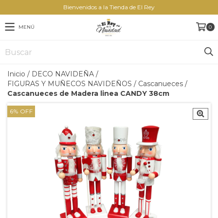
Bienvenidos a la Tienda de El Rey
MENÚ
0
Inicio
/
DECO NAVIDEÑA
/
FIGURAS Y MUÑECOS NAVIDEÑOS
/
Cascanueces
/
Cascanueces de Madera linea CANDY 38cm
6
%
OFF