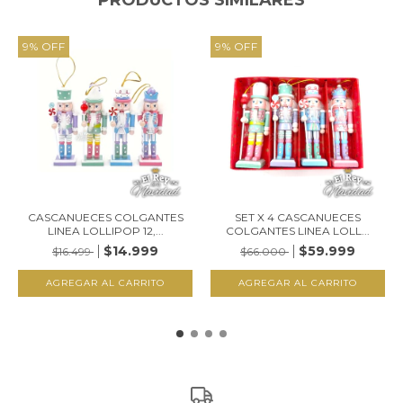
9
%
OFF
9
%
OFF
CASCANUECES COLGANTES
SET X 4 CASCANUECES
LINEA LOLLIPOP 12,...
COLGANTES LINEA LOLL...
$14.999
$59.999
$16.499
$66.000