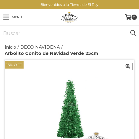
Bienvenidos a la Tienda de El Rey
MENÚ
0
Inicio
/
DECO NAVIDEÑA
/
Arbolito Conito de Navidad Verde 25cm
15
%
OFF