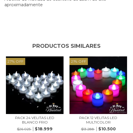
aproximadamente
PRODUCTOS SIMILARES
27
%
OFF
21
%
OFF
PACK 24 VELITAS LED
PACK 12 VELITAS LED
BLANCO FRIO
MULTICOLOR
$18.999
$10.500
$26.025
$13.288