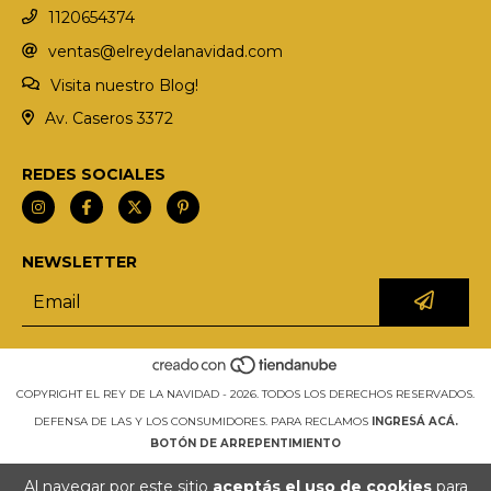
1120654374
ventas@elreydelanavidad.com
Visita nuestro Blog!
Av. Caseros 3372
REDES SOCIALES
NEWSLETTER
COPYRIGHT EL REY DE LA NAVIDAD - 2026. TODOS LOS DERECHOS RESERVADOS.
DEFENSA DE LAS Y LOS CONSUMIDORES. PARA RECLAMOS
INGRESÁ ACÁ.
BOTÓN DE ARREPENTIMIENTO
Al navegar por este sitio
aceptás el uso de cookies
para