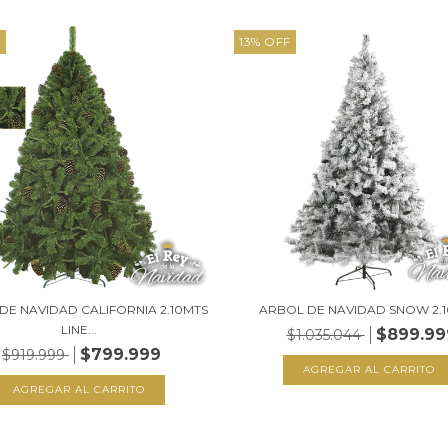
F
13
%
OFF
DE NAVIDAD CALIFORNIA 2.10MTS
ARBOL DE NAVIDAD SNOW 2.
LINE...
$899.99
$1.035.044
$799.999
$919.999