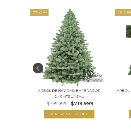
10
%
OFF
13
%
OF
NIA 1,80MTS
ARBOL DE NAVIDAD EMPERADOR
ARBOL 
2,40MTS LINEA...
999
$719.999
$799.999