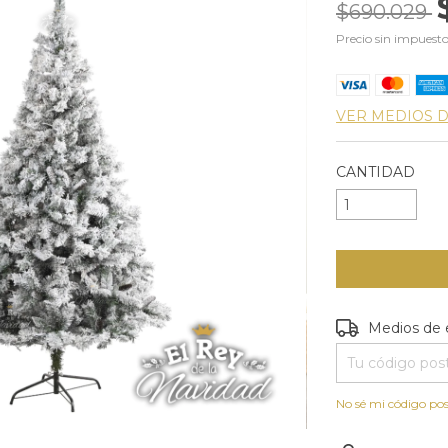
$690.029
Precio sin impuest
VER MEDIOS 
CANTIDAD
Entregas para e
Medios de 
No sé mi código pos