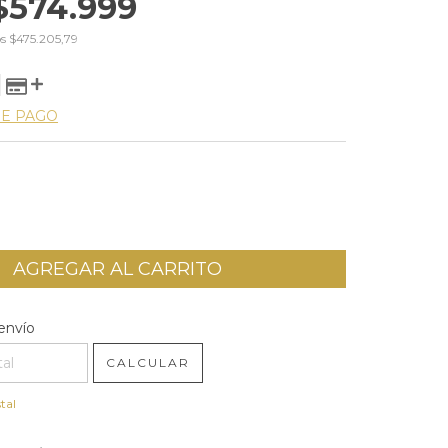
$574.999
os
$475.205,79
DE PAGO
l CP:
CAMBIAR CP
envío
CALCULAR
tal