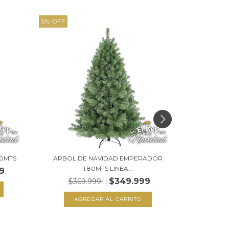
5
%
OFF
33
%
OFF
10MTS
ARBOL DE NAVIDAD EMPERADOR
ARBOL 
1,80MTS LINEA...
9
$349.999
$369.999
$1.