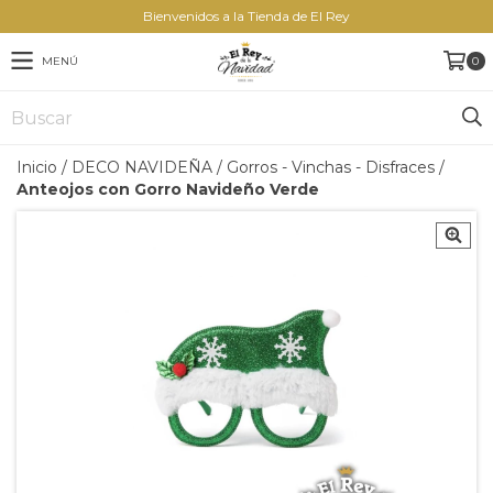
Bienvenidos a la Tienda de El Rey
MENÚ
0
Inicio
/
DECO NAVIDEÑA
/
Gorros - Vinchas - Disfraces
/
Anteojos con Gorro Navideño Verde