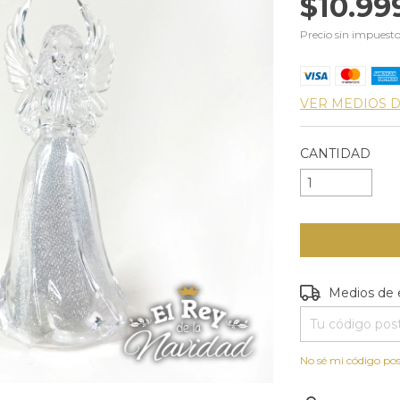
$10.99
Precio sin impuest
VER MEDIOS 
CANTIDAD
Entregas para e
Medios de 
No sé mi código pos