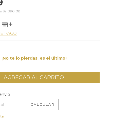
9
os
$9.090,08
DE PAGO
¡No te lo pierdas, es el último!
l CP:
CAMBIAR CP
envío
CALCULAR
tal