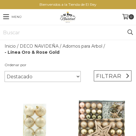
Bienvenidos a la Tienda de El Rey
MENÚ
0
Inicio
/
DECO NAVIDEÑA
/
Adornos para Arbol
/
- Línea Oro & Rose Gold
Ordenar por
FILTRAR