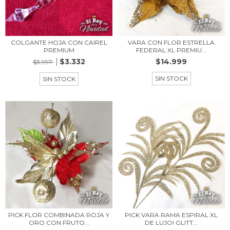
COLGANTE HOJA CON CAIREL
VARA CON FLOR ESTRELLA
PREMIUM
FEDERAL XL PREMIU...
$3.332
$14.999
$3.997
SIN STOCK
SIN STOCK
PICK FLOR COMBINADA ROJA Y
PICK VARA RAMA ESPIRAL XL
ORO CON FRUTO...
DE LUJO! GLITT...