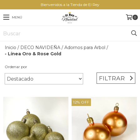
Bienvenidos a la Tienda de El Rey
MENÚ
0
Inicio
/
DECO NAVIDEÑA
/
Adornos para Arbol
/
- Línea Oro & Rose Gold
Ordenar por
FILTRAR
12
%
OFF