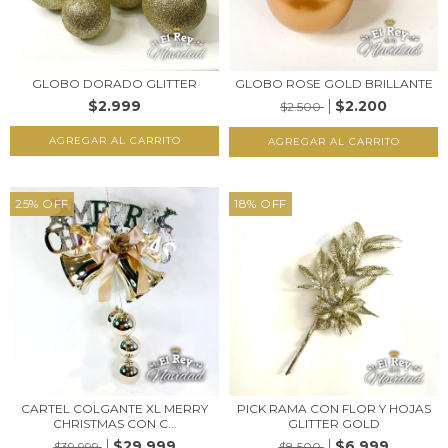
GLOBO DORADO GLITTER
GLOBO ROSE GOLD BRILLANTE
$2.999
$2.200
$2.500
AGREGAR AL CARRITO
AGREGAR AL CARRITO
25
%
OFF
18
%
OFF
CARTEL COLGANTE XL MERRY
PICK RAMA CON FLOR Y HOJAS
CHRISTMAS CON C...
GLITTER GOLD
$29.999
$6.999
$39.999
$8.500