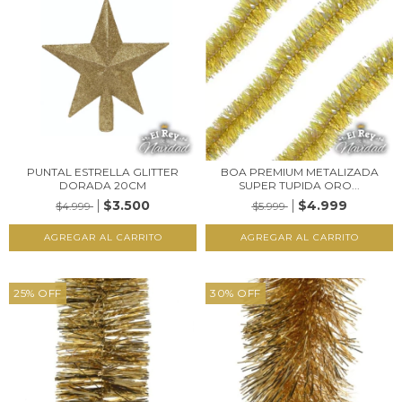
PUNTAL ESTRELLA GLITTER
BOA PREMIUM METALIZADA
DORADA 20CM
SUPER TUPIDA ORO...
$3.500
$4.999
$4.999
$5.999
25
%
OFF
30
%
OFF