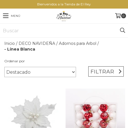
Bienvenidos a la Tienda de El Rey
MENÚ
0
Inicio
/
DECO NAVIDEÑA
/
Adornos para Arbol
/
- Línea Blanca
Ordenar por
FILTRAR