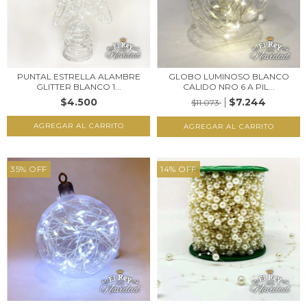
PUNTAL ESTRELLA ALAMBRE
GLOBO LUMINOSO BLANCO
GLITTER BLANCO 1...
CALIDO NRO 6 A PIL...
$4.500
$7.244
$11.073
35
%
OFF
14
%
OFF