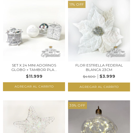
11
%
OFF
SET X 24 MINI ADORNOS
FLOR ESTRELLA FEDERAL
GLOBO + TAMBOR PLA...
BLANCA 23CM
$11.999
$3.999
$4.500
35
%
OFF