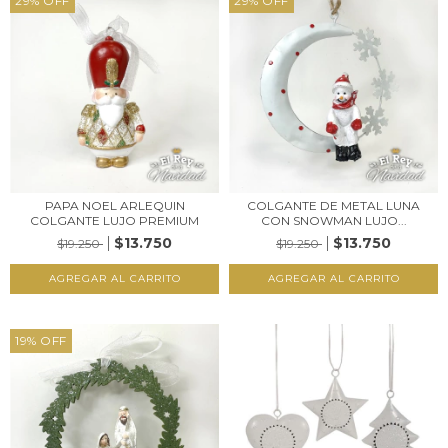
29
%
OFF
29
%
OFF
PAPA NOEL ARLEQUIN
COLGANTE DE METAL LUNA
COLGANTE LUJO PREMIUM
CON SNOWMAN LUJO...
$13.750
$13.750
$19.250
$19.250
19
%
OFF